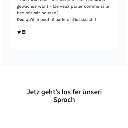
gewàchse wär ! » (Je veux parler comme si le
bec m’avait poussé.)
Dès qu’il le peut, il parle ùf Elsässisch !
Twitter
LinkedIn
Jetz geht’s los fer ùnseri
Sproch