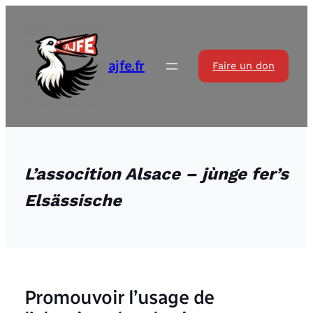
Aller
au
contenu
ajfe.fr
Faire un don
L’assocition Alsace – jùnge fer’s
Elsässische
Promouvoir l’usage de